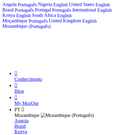
Angola
Nigeria
United States
Português
English
English
Brasil
Portugal
International
Português
Português
English
Kenya
South Africa
English
English
Moçambique
United Kingdom
Português
English
Mozambique
(Português)
Base de Conhecimento
Blog
My MozOut
Conhecimento
Blog
My MozOut
PT
Mozambique
Angola
Brasil
Kenya